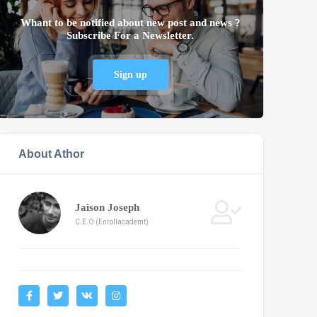
Whant to be notified about new post and news ?
Subscribe For a Newsletter.
Sign up
About Athor
Jaison Joseph
C.E.O (Enrollacademt)