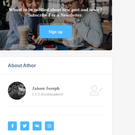
Whant to be notified about new post and news ?
Subscribe For a Newsletter.
Sign up
About Athor
Jaison Joseph
C.E.O (Enrollacademt)