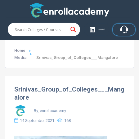
SHARE
Home
Media
Srinivas_Group_of_Colleges___Mangalore
Srinivas_Group_of_Colleges___Mang
alore
By, enrollacademy
14 September 2021
168