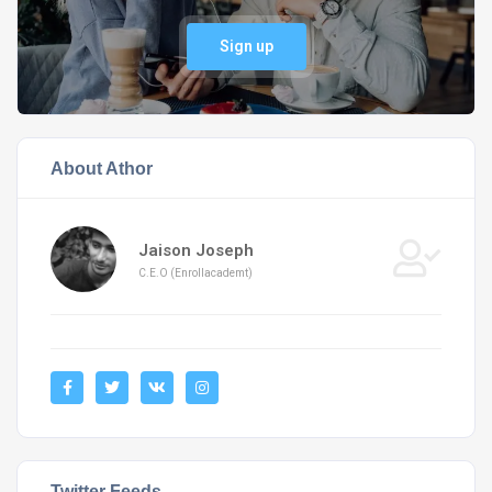
Sign up
About Athor
Jaison Joseph
C.E.O (Enrollacademt)
Twitter Feeds