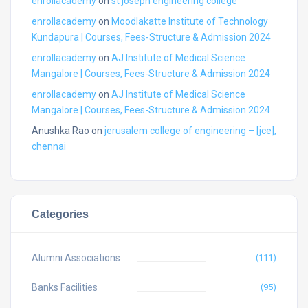
enrollacademy
on
st joseph engineering college
enrollacademy
on
Moodlakatte Institute of Technology
Kundapura | Courses, Fees-Structure & Admission 2024
enrollacademy
on
AJ Institute of Medical Science
Mangalore | Courses, Fees-Structure & Admission 2024
enrollacademy
on
AJ Institute of Medical Science
Mangalore | Courses, Fees-Structure & Admission 2024
Anushka Rao
on
jerusalem college of engineering – [jce],
chennai
Categories
Alumni Associations
(111)
Banks Facilities
(95)