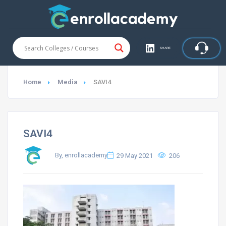
SHARE
Home
Media
SAVI4
SAVI4
By, enrollacademy
29 May 2021
206