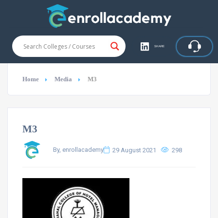
SHARE
Home
Media
M3
M3
By, enrollacademy
29 August 2021
298