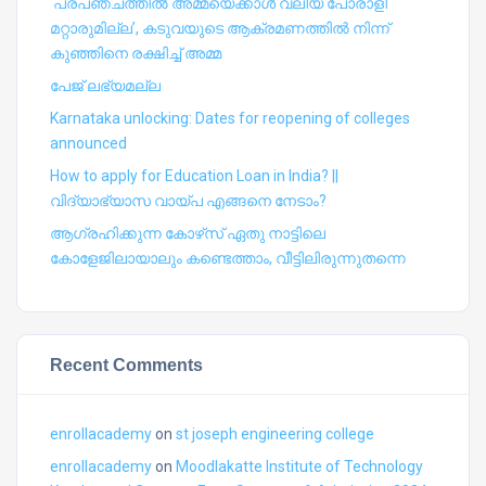
‘പ്രപഞ്ചത്തില്‍ അമ്മയെക്കാള്‍ വലിയ പോരാളി
മറ്റാരുമില്ല’, കടുവയുടെ ആക്രമണത്തില്‍ നിന്ന്
കുഞ്ഞിനെ രക്ഷിച്ച് അമ്മ
പേജ് ലഭ്യമല്ല
Karnataka unlocking: Dates for reopening of colleges
announced
How to apply for Education Loan in India? ||
വിദ്യാഭ്യാസ വായ്പ എങ്ങനെ നേടാം?
ആഗ്രഹിക്കുന്ന കോഴ്‍സ് ഏതു നാട്ടിലെ
കോളേജിലായാലും കണ്ടെത്താം, വീട്ടിലിരുന്നുതന്നെ
Recent Comments
enrollacademy
on
st joseph engineering college
enrollacademy
on
Moodlakatte Institute of Technology