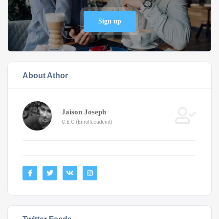
Sign up
About Athor
Jaison Joseph
C.E.O (Enrollacademt)