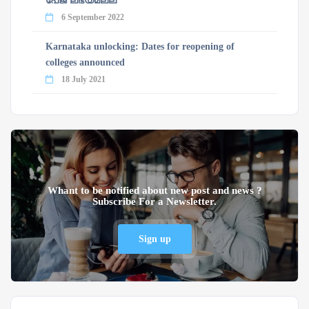
പേജ് ലഭ്യമല്ല
6 September 2022
Karnataka unlocking: Dates for reopening of
colleges announced
18 July 2021
Whant to be notified about new post and news ?
Subscribe For a Newsletter.
Sign up