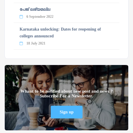
പേജ് ലഭ്യമല്ല
6 September 2022
Karnataka unlocking: Dates for reopening of
colleges announced
18 July 2021
Whant to be notified about new post and news ?
Subscribe For a Newsletter.
Sign up