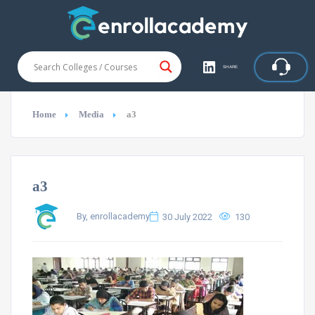
SHARE
Home
Media
a3
a3
By, enrollacademy
30 July 2022
130