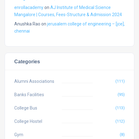
enrollacademy
on
AJ Institute of Medical Science
Mangalore | Courses, Fees-Structure & Admission 2024
Anushka Rao
on
jerusalem college of engineering – [jce],
chennai
Categories
Alumni Associations
(111)
Banks Facilities
(95)
College Bus
(113)
College Hostel
(112)
Gym
(8)