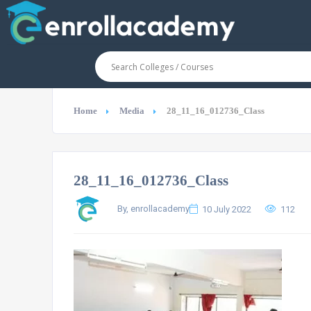
Home
Media
28_11_16_012736_Class
28_11_16_012736_Class
By, enrollacademy
10 July 2022
112