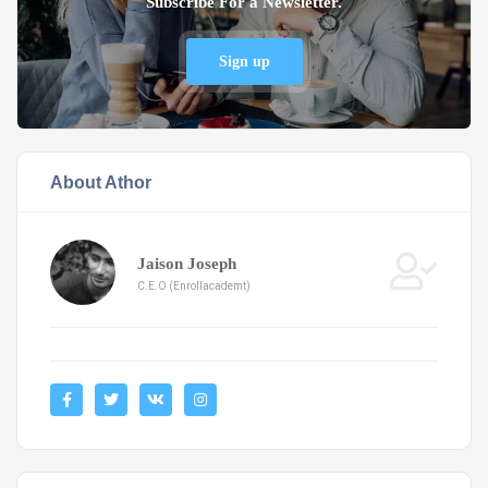
Subscribe For a Newsletter.
Sign up
About Athor
Jaison Joseph
C.E.O (Enrollacademt)