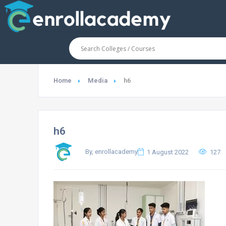
Home
Media
h6
h6
By, enrollacademy
1 August 2022
127