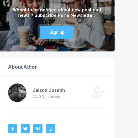
Whant to be notified about new post and
news ? Subscribe For a Newsletter.
Sign up
About Athor
Jaison Joseph
C.E.O (Enrollacademt)