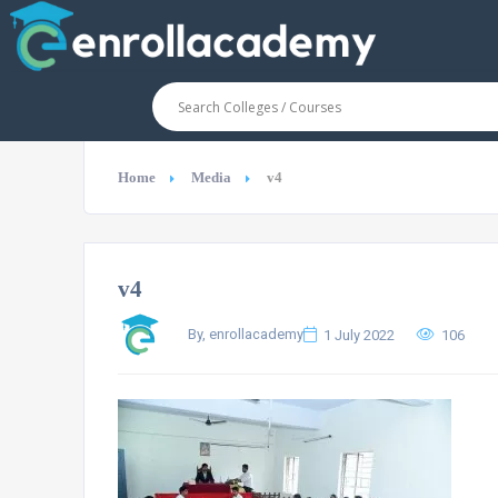
Home
Media
v4
v4
By, enrollacademy
1 July 2022
106