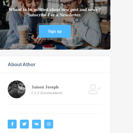
Whant to be notified about new post and news ?
Subscribe For a Newsletter.
Sign up
About Athor
Jaison Joseph
C.E.O (Enrollacademt)