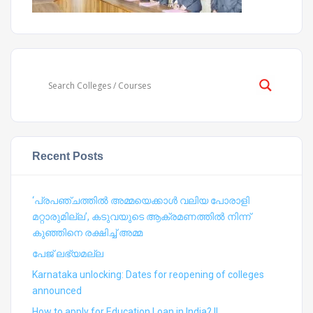
Recent Posts
‘പ്രപഞ്ചത്തില്‍ അമ്മയെക്കാള്‍ വലിയ പോരാളി
മറ്റാരുമില്ല’, കടുവയുടെ ആക്രമണത്തില്‍ നിന്ന്
കുഞ്ഞിനെ രക്ഷിച്ച് അമ്മ
പേജ് ലഭ്യമല്ല
Karnataka unlocking: Dates for reopening of colleges
announced
How to apply for Education Loan in India? ||