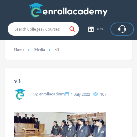
SHARE
Home
Media
v3
v3
By, enrollacademy
1 July 2022
107