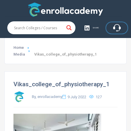
SHARE
Home
Media
Vikas_college_of_physiotherapy_1
Vikas_college_of_physiotherapy_1
By, enrollacademy
9 July 2022
127