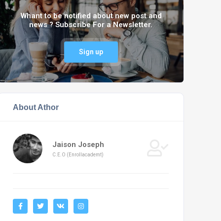
Whant to be notified about new post and
news ? Subscribe For a Newsletter.
Sign up
About Athor
Jaison Joseph
C.E.O (Enrollacademt)