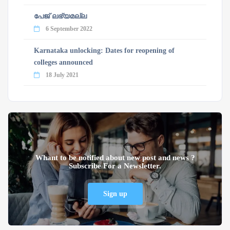
പേജ് ലഭ്യമല്ല
6 September 2022
Karnataka unlocking: Dates for reopening of
colleges announced
18 July 2021
Whant to be notified about new post and news ?
Subscribe For a Newsletter.
Sign up