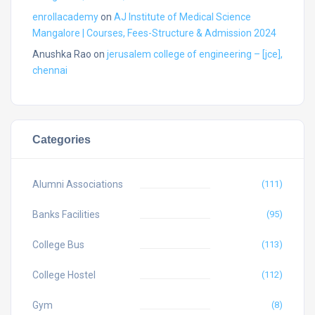
enrollacademy
on
AJ Institute of Medical Science
Mangalore | Courses, Fees-Structure & Admission 2024
Anushka Rao
on
jerusalem college of engineering – [jce],
chennai
Categories
Alumni Associations
(111)
Banks Facilities
(95)
College Bus
(113)
College Hostel
(112)
Gym
(8)