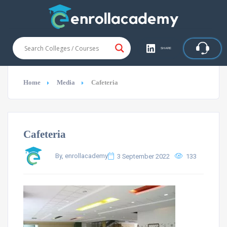
SHARE
Home
Media
Cafeteria
Cafeteria
By, enrollacademy
3 September 2022
133