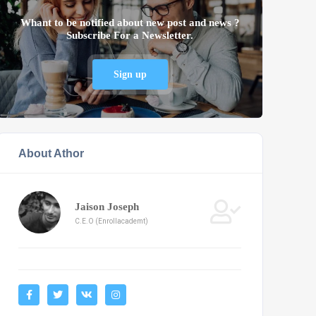
Whant to be notified about new post and news ?
Subscribe For a Newsletter.
Sign up
About Athor
Jaison Joseph
C.E.O (Enrollacademt)