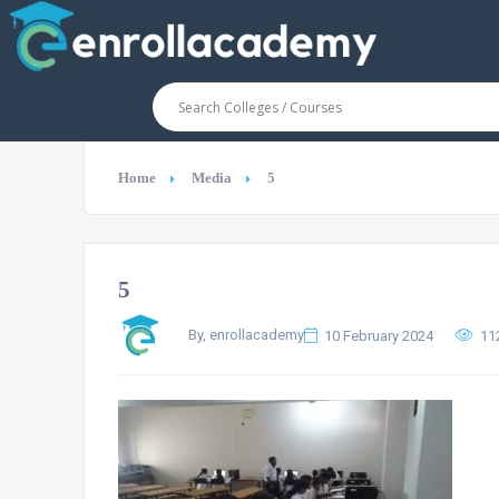
Home
Media
5
5
By, enrollacademy
10 February 2024
11