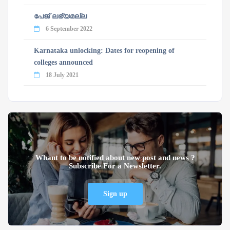
പേജ് ലഭ്യമല്ല
6 September 2022
Karnataka unlocking: Dates for reopening of
colleges announced
18 July 2021
Whant to be notified about new post and news ?
Subscribe For a Newsletter.
Sign up