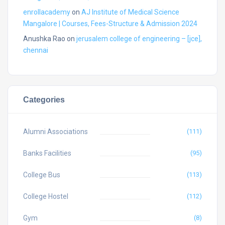
enrollacademy
on
AJ Institute of Medical Science
Mangalore | Courses, Fees-Structure & Admission 2024
Anushka Rao
on
jerusalem college of engineering – [jce],
chennai
Categories
Alumni Associations
(111)
Banks Facilities
(95)
College Bus
(113)
College Hostel
(112)
Gym
(8)