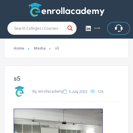
SHARE
Home
Media
s5
s5
By, enrollacademy
5 July 2022
126