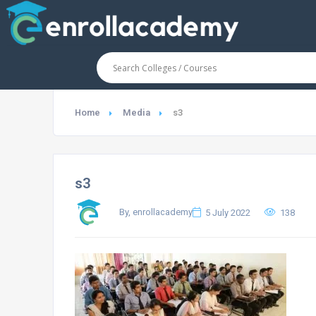
Home
Media
s3
s3
By, enrollacademy
5 July 2022
138