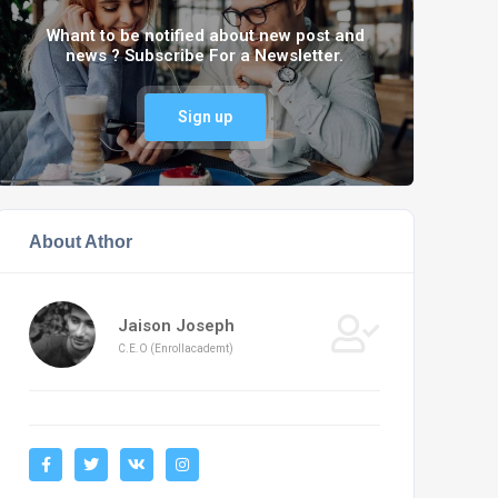
Whant to be notified about new post and
news ? Subscribe For a Newsletter.
Sign up
About Athor
Jaison Joseph
C.E.O (Enrollacademt)