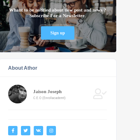
Whant to be notified about new post and news ?
Subscribe For a Newsletter.
Sign up
About Athor
Jaison Joseph
C.E.O (Enrollacademt)