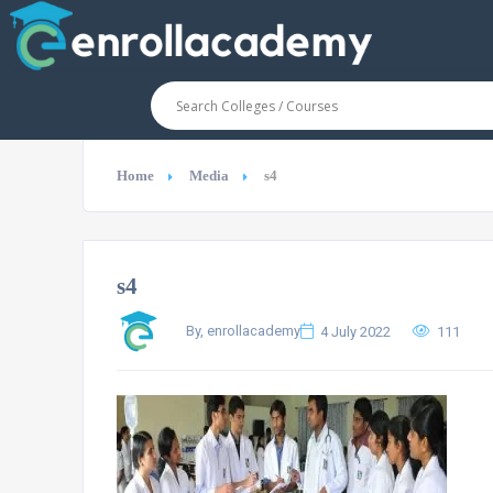
Home
Media
s4
s4
By, enrollacademy
4 July 2022
111