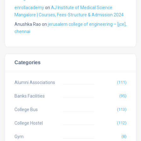
enrollacademy
on
AJ Institute of Medical Science
Mangalore | Courses, Fees-Structure & Admission 2024
Anushka Rao
on
jerusalem college of engineering – [jce],
chennai
Categories
Alumni Associations
(111)
Banks Facilities
(95)
College Bus
(113)
College Hostel
(112)
Gym
(8)