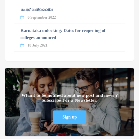
പേജ് ലഭ്യമല്ല
6 September 2022
Karnataka unlocking: Dates for reopening of
colleges announced
18 July 2021
Whant to be notified about new post and news ?
Subscribe For a Newsletter.
Sign up