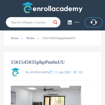
SHARE
Home
Media
1561545035phpPm0nUU
1561545035phpPm0nUU
By, enrollacademy
11 July 2022
101