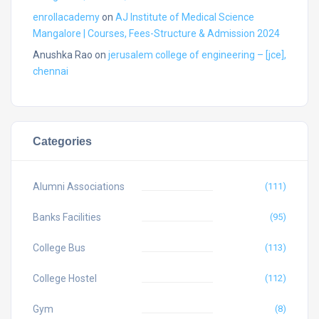
enrollacademy
on
AJ Institute of Medical Science
Mangalore | Courses, Fees-Structure & Admission 2024
Anushka Rao
on
jerusalem college of engineering – [jce],
chennai
Categories
Alumni Associations
(111)
Banks Facilities
(95)
College Bus
(113)
College Hostel
(112)
Gym
(8)