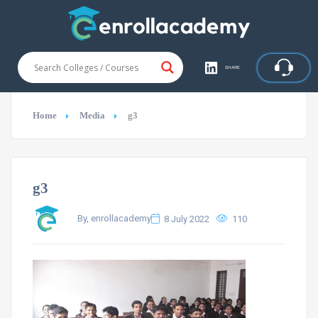
SHARE
Home
Media
g3
g3
By, enrollacademy
8 July 2022
110