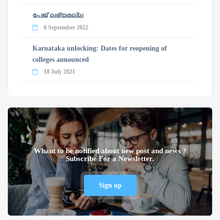
പേജ് ലഭ്യമല്ല
6 September 2022
Karnataka unlocking: Dates for reopening of
colleges announced
18 July 2021
Whant to be notified about new post and news ?
Subscribe For a Newsletter.
Sign up