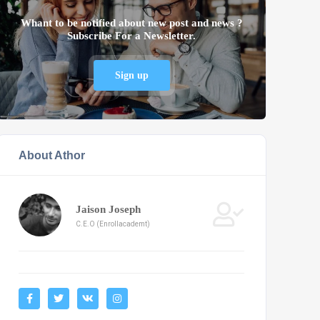
Whant to be notified about new post and news ?
Subscribe For a Newsletter.
Sign up
About Athor
Jaison Joseph
C.E.O (Enrollacademt)