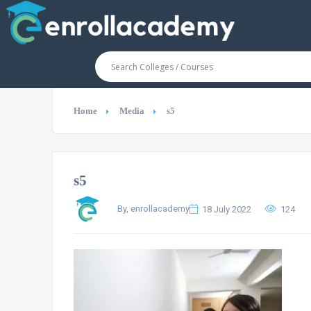
Home
Media
s5
s5
By, enrollacademy
18 July 2022
124