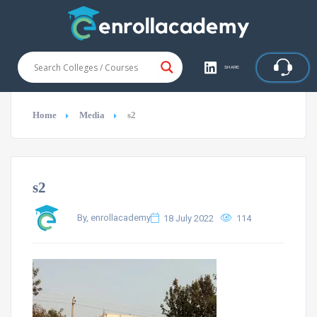
SHARE
Home
Media
s2
s2
By, enrollacademy
18 July 2022
114