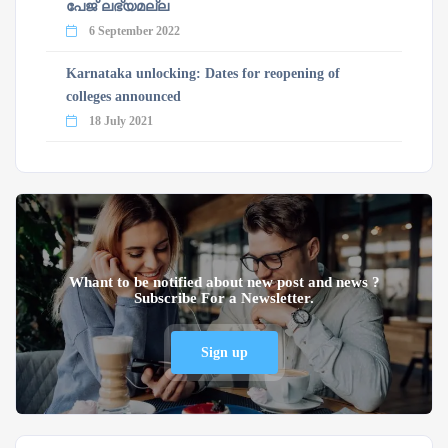
പേജ് ലഭ്യമല്ല
6 September 2022
Karnataka unlocking: Dates for reopening of
colleges announced
18 July 2021
Whant to be notified about new post and news ?
Subscribe For a Newsletter.
Sign up