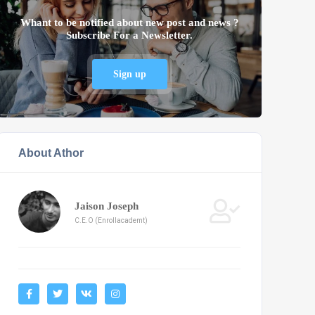
Whant to be notified about new post and news ?
Subscribe For a Newsletter.
Sign up
About Athor
Jaison Joseph
C.E.O (Enrollacademt)