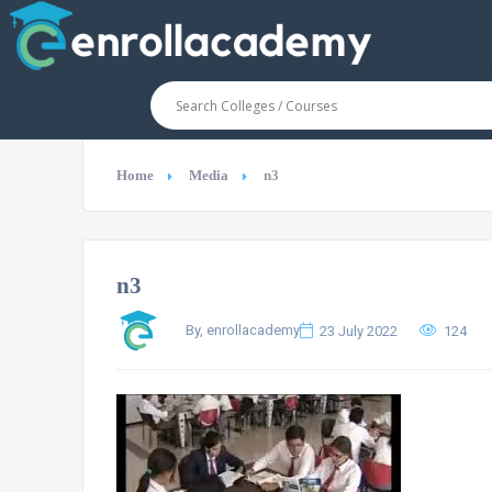
Home
Media
n3
n3
By, enrollacademy
23 July 2022
124