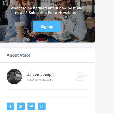
Whant to be notified about new post and
news ? Subscribe For a Newsletter.
Sign up
About Athor
Jaison Joseph
C.E.O (Enrollacademt)