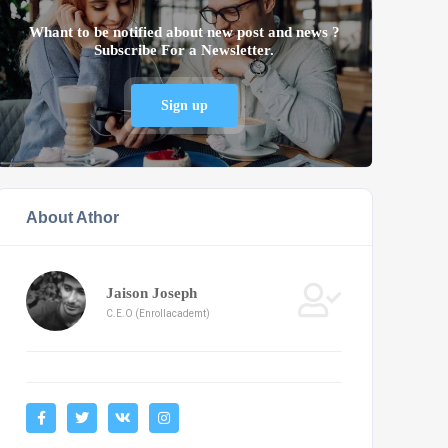
Whant to be notified about new post and news ?
Subscribe For a Newsletter.
Sign up
About Athor
Jaison Joseph
C.E.O (Enrollacademt)