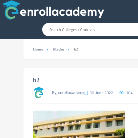
Home
Media
h2
h2
By, enrollacademy
30 June 2022
104