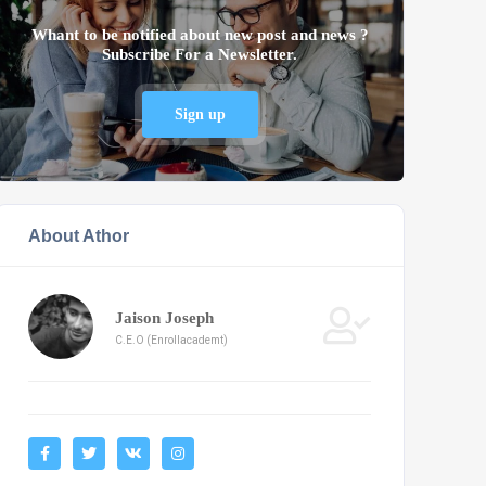
Whant to be notified about new post and news ?
Subscribe For a Newsletter.
Sign up
About Athor
Jaison Joseph
C.E.O (Enrollacademt)