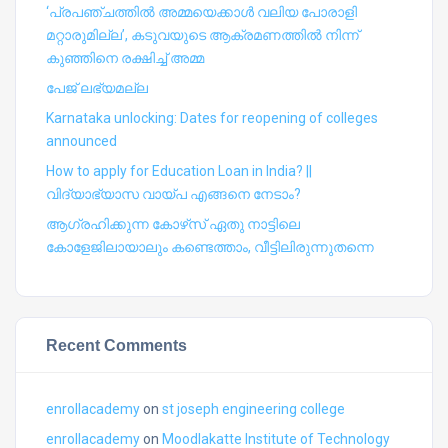
‘പ്രപഞ്ചത്തില്‍ അമ്മയെക്കാള്‍ വലിയ പോരാളി
മറ്റാരുമില്ല’, കടുവയുടെ ആക്രമണത്തില്‍ നിന്ന്
കുഞ്ഞിനെ രക്ഷിച്ച് അമ്മ
പേജ് ലഭ്യമല്ല
Karnataka unlocking: Dates for reopening of colleges
announced
How to apply for Education Loan in India? ||
വിദ്യാഭ്യാസ വായ്പ എങ്ങനെ നേടാം?
ആഗ്രഹിക്കുന്ന കോഴ്‍സ് ഏതു നാട്ടിലെ
കോളേജിലായാലും കണ്ടെത്താം, വീട്ടിലിരുന്നുതന്നെ
Recent Comments
enrollacademy
on
st joseph engineering college
enrollacademy
on
Moodlakatte Institute of Technology