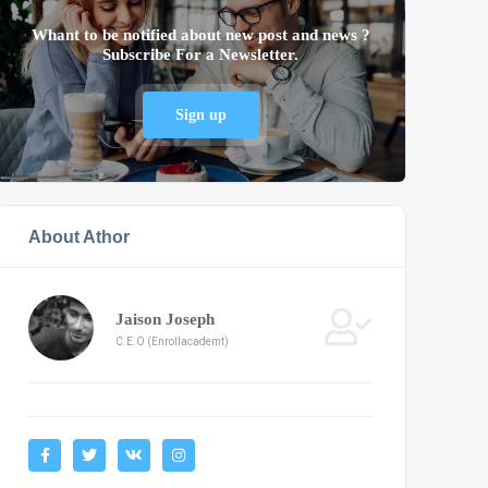
Whant to be notified about new post and news ?
Subscribe For a Newsletter.
Sign up
About Athor
Jaison Joseph
C.E.O (Enrollacademt)