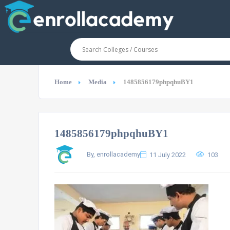
Home
Media
1485856179phpqhuBY1
1485856179phpqhuBY1
By, enrollacademy
11 July 2022
103