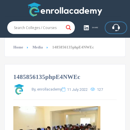
SHARE
Home
Media
1485856135phpE4NWEc
1485856135phpE4NWEc
By, enrollacademy
11 July 2022
127