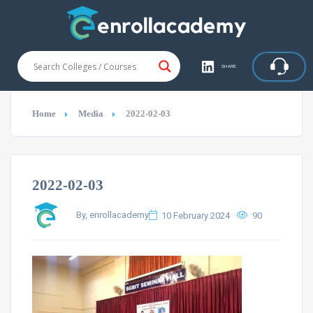
SHARE
Home
Media
2022-02-03
2022-02-03
By, enrollacademy
10 February 2024
90