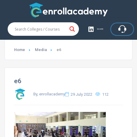
SHARE
Home
Media
e6
e6
By, enrollacademy
29 July 2022
112