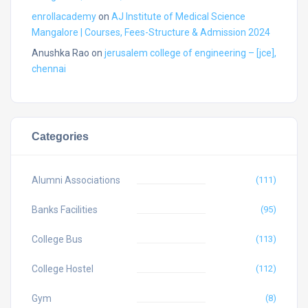
enrollacademy
on
AJ Institute of Medical Science
Mangalore | Courses, Fees-Structure & Admission 2024
Anushka Rao
on
jerusalem college of engineering – [jce],
chennai
Categories
Alumni Associations
(111)
Banks Facilities
(95)
College Bus
(113)
College Hostel
(112)
Gym
(8)