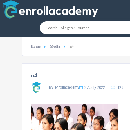
Home
Media
n4
n4
By, enrollacademy
27 July 2022
129