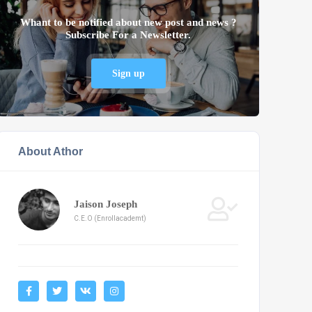
Whant to be notified about new post and news ?
Subscribe For a Newsletter.
Sign up
About Athor
Jaison Joseph
C.E.O (Enrollacademt)