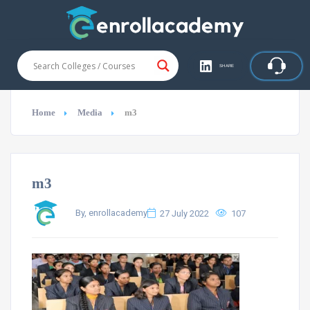
SHARE
Home
Media
m3
m3
By, enrollacademy
27 July 2022
107