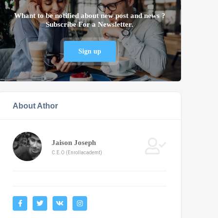
Whant to be notified about new post and news ?
Subscribe For a Newsletter.
Sign up
About Athor
Jaison Joseph
C.E.O (Enrollacademt)