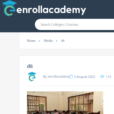
Home
Media
d6
d6
By, enrollacademy
6 August 2022
113