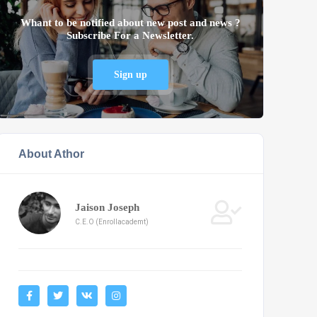
Whant to be notified about new post and news ?
Subscribe For a Newsletter.
Sign up
About Athor
Jaison Joseph
C.E.O (Enrollacademt)