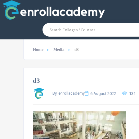
Home
Media
d3
d3
By, enrollacademy
6 August 2022
131