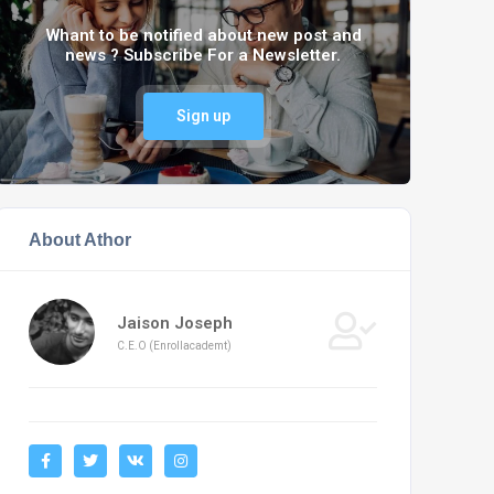
Whant to be notified about new post and
news ? Subscribe For a Newsletter.
Sign up
About Athor
Jaison Joseph
C.E.O (Enrollacademt)