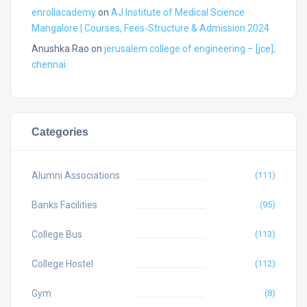
enrollacademy
on
AJ Institute of Medical Science
Mangalore | Courses, Fees-Structure & Admission 2024
Anushka Rao
on
jerusalem college of engineering – [jce],
chennai
Categories
Alumni Associations
(111)
Banks Facilities
(95)
College Bus
(113)
College Hostel
(112)
Gym
(8)