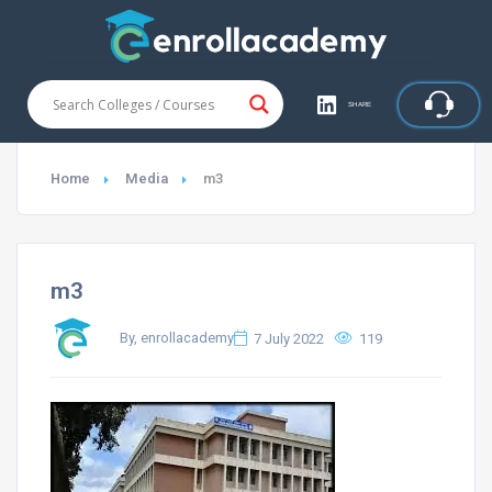
SHARE
Home
Media
m3
m3
By, enrollacademy
7 July 2022
119