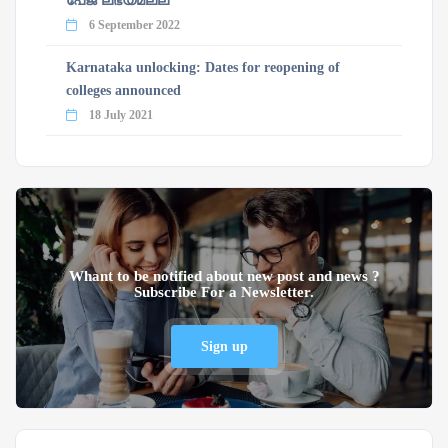
പേജ് ലഭ്യമല്ല
6 September 2022
Karnataka unlocking: Dates for reopening of
colleges announced
18 July 2021
Whant to be notified about new post and news ?
Subscribe For a Newsletter.
Sign up