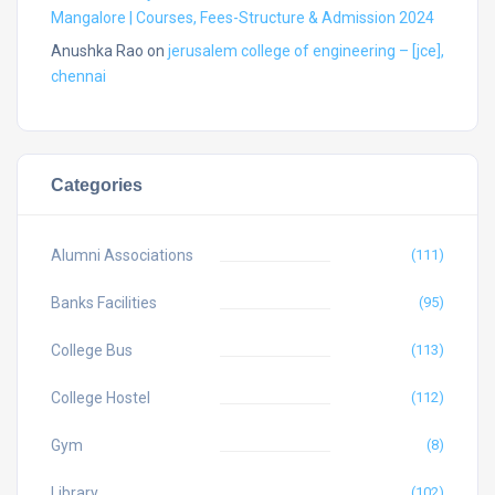
Mangalore | Courses, Fees-Structure & Admission 2024
Anushka Rao
on
jerusalem college of engineering – [jce],
chennai
Categories
Alumni Associations
(111)
Banks Facilities
(95)
College Bus
(113)
College Hostel
(112)
Gym
(8)
Library
(102)