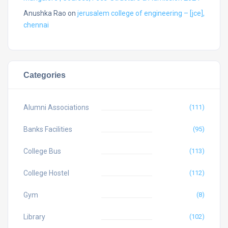
Anushka Rao
on
jerusalem college of engineering – [jce],
chennai
Categories
Alumni Associations
(111)
Banks Facilities
(95)
College Bus
(113)
College Hostel
(112)
Gym
(8)
Library
(102)