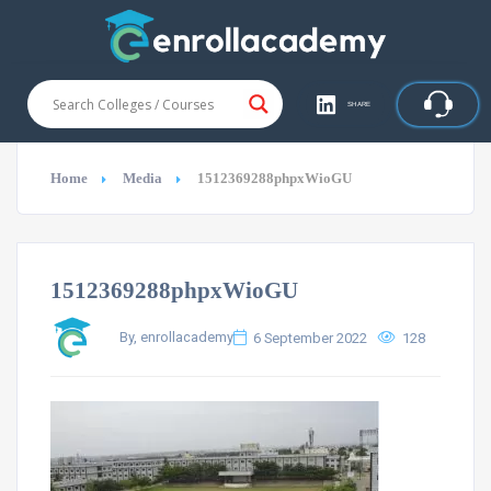
SHARE
Home
Media
1512369288phpxWioGU
1512369288phpxWioGU
By, enrollacademy
6 September 2022
128