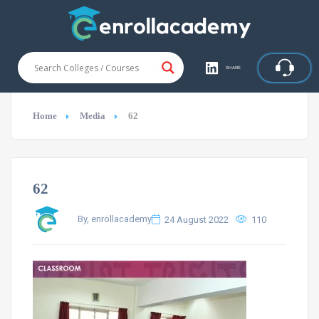
SHARE
Home
Media
62
62
By, enrollacademy
24 August 2022
110