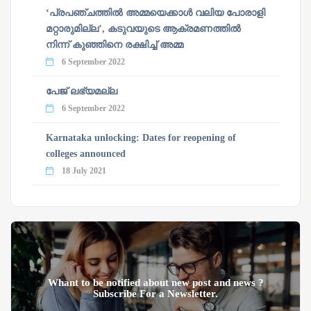
‘പ്രപഞ്ചത്തില്‍ അമ്മയെക്കാള്‍ വലിയ പോരാളി
മറ്റാരുമില്ല’, കടുവയുടെ ആക്രമണത്തില്‍
നിന്ന് കുഞ്ഞിനെ രക്ഷിച്ച് അമ്മ
6 September 2022
പേജ് ലഭ്യമല്ല
6 September 2022
Karnataka unlocking: Dates for reopening of
colleges announced
18 July 2021
Whant to be notified about new post and news ?
Subscribe For a Newsletter.