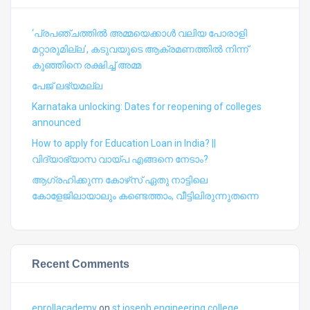
‘പ്രപഞ്ചത്തില്‍ അമ്മയെക്കാള്‍ വലിയ പോരാളി
മറ്റാരുമില്ല’, കടുവയുടെ ആക്രമണത്തില്‍ നിന്ന്
കുഞ്ഞിനെ രക്ഷിച്ച് അമ്മ
പേജ് ലഭ്യമല്ല
Karnataka unlocking: Dates for reopening of colleges
announced
How to apply for Education Loan in India? ||
വിദ്യാഭ്യാസ വായ്പ എങ്ങനെ നേടാം?
ആഗ്രഹിക്കുന്ന കോഴ്‍സ് ഏതു നാട്ടിലെ
കോളേജിലായാലും കണ്ടെത്താം, വീട്ടിലിരുന്നുതന്നെ
Recent Comments
enrollacademy
on
st joseph engineering college