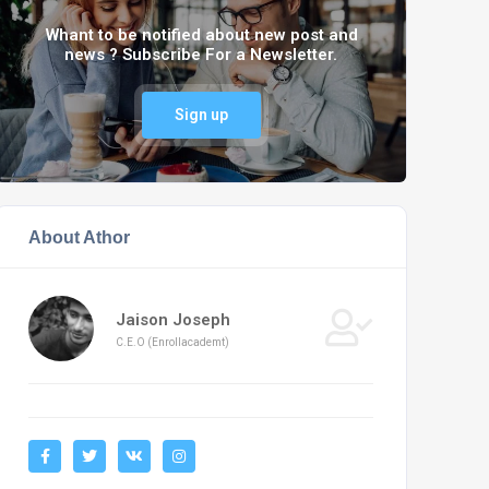
Whant to be notified about new post and
news ? Subscribe For a Newsletter.
Sign up
About Athor
Jaison Joseph
C.E.O (Enrollacademt)