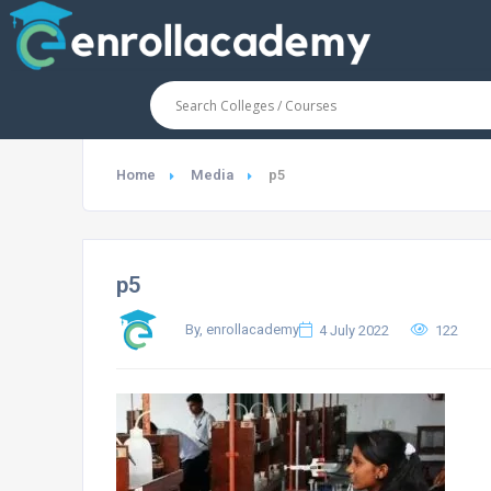
Home
Media
p5
p5
By, enrollacademy
4 July 2022
122