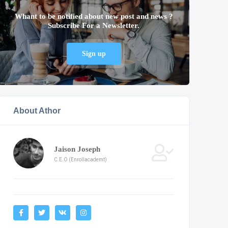
Whant to be notified about new post and news ?
Subscribe For a Newsletter.
Sign up
About Athor
Jaison Joseph
C.E.O (Enrollacademt)