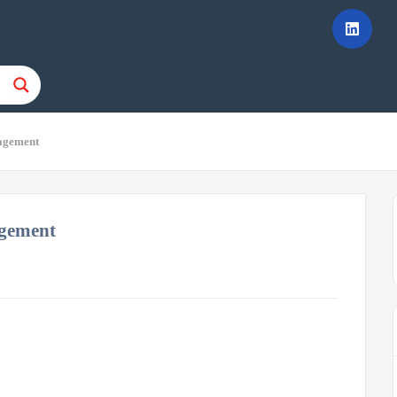
agement
gement