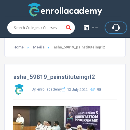
SHARE
Home
Media
asha_59819_painstituteingrl2
asha_59819_painstituteingrl2
By, enrollacademy
13 July 2022
98