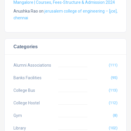
Mangalore | Courses, Fees-Structure & Admission 2024
Anushka Rao
on
jerusalem college of engineering – [jce],
chennai
Categories
Alumni Associations
(111)
Banks Facilities
(95)
College Bus
(113)
College Hostel
(112)
Gym
(8)
Library
(102)