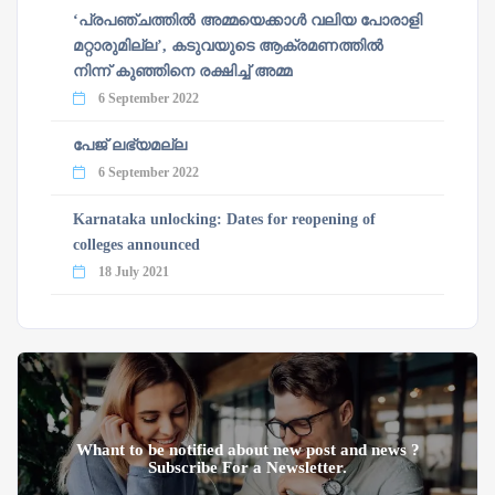
‘പ്രപഞ്ചത്തില്‍ അമ്മയെക്കാള്‍ വലിയ പോരാളി
മറ്റാരുമില്ല’, കടുവയുടെ ആക്രമണത്തില്‍
നിന്ന് കുഞ്ഞിനെ രക്ഷിച്ച് അമ്മ
6 September 2022
പേജ് ലഭ്യമല്ല
6 September 2022
Karnataka unlocking: Dates for reopening of
colleges announced
18 July 2021
Whant to be notified about new post and news ?
Subscribe For a Newsletter.