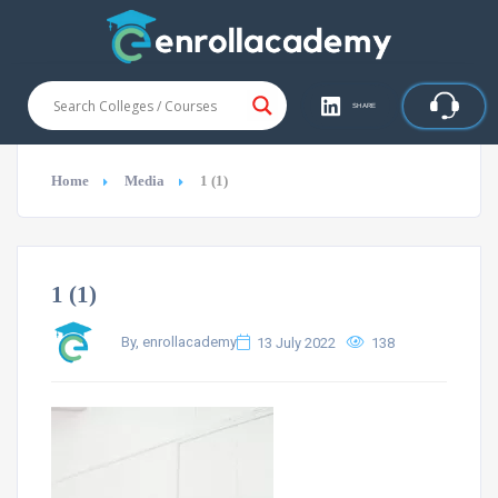
SHARE
Home
Media
1 (1)
1 (1)
By, enrollacademy
13 July 2022
138