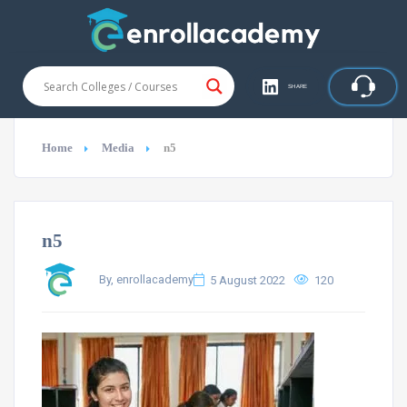
SHARE
Home
Media
n5
n5
By, enrollacademy
5 August 2022
120