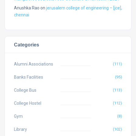
Anushka Rao
on
jerusalem college of engineering – [jce],
chennai
Categories
Alumni Associations
(111)
Banks Facilities
(95)
College Bus
(113)
College Hostel
(112)
Gym
(8)
Library
(102)