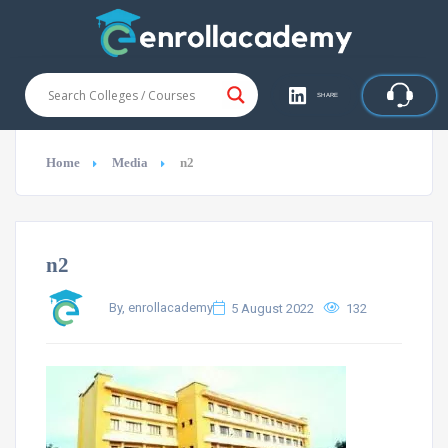
SHARE
Home
Media
n2
n2
By, enrollacademy
5 August 2022
132